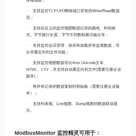
终端视图
；
·
支持监控TCP/UPD网络
端口
所有的
Write/Read
数据
流；
·
支持自定义的监控视图数据记录的颜色、时间格
式、字节换行长度、字节不同数制展示输出等；
·
支持监控会话管理：保存和加载所有监视数据，导
出并重定向到文件功能；
·
支持监控视图数据导出
Ansi,Unicode
文本、
HTML、CSV，并支持自动重定向到文件
(
需要注册
企业
版本
)
；
·
将所有记录的数据复制到剪贴板（需要注册企业版
本）；
·
支持列表视、
Line
视图、
Dump
视图间数据联动显
示。
ModbusMonitor 监控精灵
可用于：