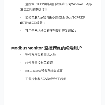
·
监控TCP/UDP
网络端口
设备和任何
Windows App
通信之间的数据传输；
·
监控电脑App
端与设备
连接Modbus TCP/UDP
(RTU/ASCII)设备；
·
可用于网络
端
口程序与硬件开发调试；
ModbusMonitor 监控精灵
的终端用户
·
软件程序员和测试人员
·
软件质量控制工程师
·
设备系统集成商
网络Modbus协议
·
工业控制和
SCADA
设计工程师